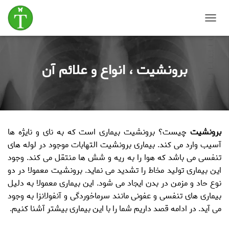
T
o
g
g
برونشیت ، انواع و علائم آن
l
e
N
a
v
i
g
برونشیت
چیست
؟
برونشیت
بیماری است که به نای و نایژه ها
a
t
آسیب وارد می کند.
بیماری برونشیت
التهابات موجود در لوله های
i
تنفسی می باشد که هوا را به ریه و شش ها منتقل می کند. وجود
o
این بیماری تولید مخاط را تشدید می نماید.
برونشیت
معمولا در دو
n
نوع حاد و مزمن در بدن ایجاد می شود. این بیماری معمولا به دلیل
بیماری های تنفسی و عفونی مانند سرماخوردگی و آنفولانزا به وجود
می آید. در ادامه قصد داریم شما را با این بیماری بیشتر آشنا کنیم.