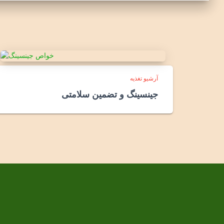
آرشیو تغذیه
جینسینگ و تضمین سلامتی