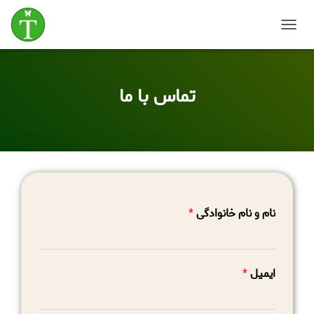
T
o
g
g
تماس با ما
l
e
N
a
v
i
g
a
t
i
نام و نام خانوادگی
*
o
n
ایمیل
*