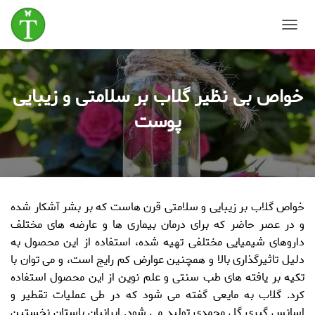
T
o
g
g
خواص بی نظیر گلاب بر سلامتی و زیبایی
l
e
پوست
N
a
v
i
g
a
t
خواص گلاب
بر زیبایی و سلامتی قرن هاست که بر بشر آشکار شده
i
و در عصر حاضر که برای درمان بیماری ها و عارضه های مختلف
o
n
داروهای شیمیایی مختلفی تهیه شده، استفاده از این محصول به
دلیل تاثیرگذاری بالا و همچنین عوارض کم رایج است، و می توان با
تکیه بر یافته های طب سنتی و علم نوین از این محصول استفاده
کرد. گلاب به مایعی گفته می شود که در طی عملیات تقطیر و
اسانس گیری گل محمدی تولید می شود. ایرانیان باستان نخستین