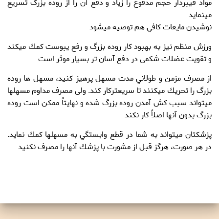
مواد فيبردار حجم مدفوع را زياد و دفع آن را از روده بزرگ تسريع
مي‏نمايد
نوشيدن مايعات كافي هم توصيه مي‏شود
ورزش
منظم نیز به بهبود كار روده بزرگ و رفع يبوست كمك مي‏كند
و تقویت عضلات شکمی در دفع آسان تر بسیار موثر است
از مصرف مزمن و طولاني مدت
مسهل
پرهيز كنيد، مسهل ها روده
بزرگ را تحريك مي‏كنند تا سريع‏تركار كند. ولی مصرف مداوم مسهل‏ها
مي‏تواند سبب كش آمدن روده بزرگ شده و نهايتاً ممكن است روده
بزرگ بدون آنها اصلاً كار نكند
پزشكتان مي‏تواند به شما در قطع وابستگي به مسهل‏ها كمك نمايد.
در هر صورت، هرگز قبل از مشورت با پزشك آنها را مصرف نكنيد