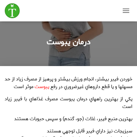
T
o
g
g
درمان يبوست
l
e
N
a
v
i
g
خوردن
فيبر
بيشتر، انجام ورزش بيشتر و پرهيز از مصرف زياد از حد
a
t
مسهل‏ها و يا قطع داروهاي غيرضروري در رفع
یبوست
موثر است
i
o
يكي از بهترين راه‏هاي درمان یبوست مصرف غذاهاي با فيبر زياد
n
است
بهترين منبع فيبر، غلات (جو، گندم) و سپس
حبوبات
هستند
سبزيجات
نيز داراي فيبر قابل توجهي هستند