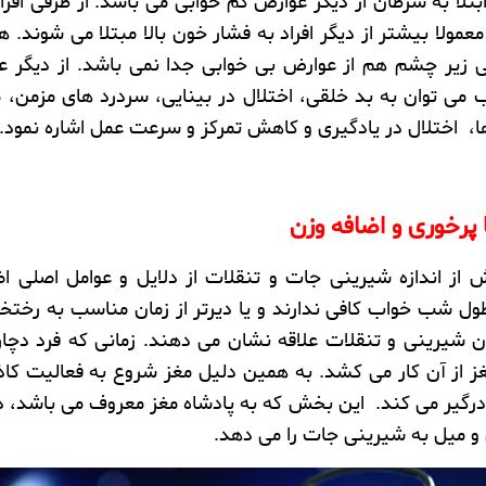
بتلا به سرطان
از دیگر
عوارض کم خوابی
می باشد. از طرفی اف
عمولا بیشتر از دیگر افراد به
فشار خون بالا
مبتلا می شوند. 
ی زیر چشم
هم از عوارض بی خوابی جدا نمی باشد. از دیگر ع
 می توان به
بد خلقی
،
اختلال در بینایی، سردرد های مزمن
،
ض
ا
،
اختلال در یادگیری
و
کاهش تمرکز و سرعت عمل
اشاره نمود.
 پرخوری و اضافه وزن
از اندازه شیرینی جات و تنقلات از دلایل و عوامل اصلی اض
 طول شب خواب کافی ندارند و یا دیرتر از زمان مناسب به رختخ
ردن شیرینی و تنقلات علاقه نشان می دهند. زمانی که فرد دچا
ز از آن کار می کشد. به همین دلیل مغز شروع به فعالیت کا
ل درگیر می کند. این بخش که به پادشاه مغز معروف می باشد، د
و میل به شیرینی جات را می دهد.