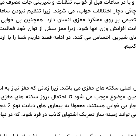
 و یا در ساعات قبل از خواب، تنقلات و شیرینی جات مصرف می 
اقی
دچار
اختلالات خواب
، می شوند. زیرا تنظیم نبودن ساع
تقیمی بر روی عملکرد مغزی انسان دارد. همچنین
بی خوابی
هایت
افزایش وزن
آنها شود. زیرا مغز بیش از توان خود فعالیت
ی شیرین احساس می کند. در ادامه قصد داریم شما را با ارت
کنیم.
یل اصلی
سکته های مغزی
می باشد. زیرا زمانی که مغز نیاز به ا
ین موضوع موجب می شود تا احتمال بروز سکته های مغزی در
چار
بی خوابی
هستند، معمولا به بیماری های
دیابت نوع 2
دچا
ی تواند زمینه ساز تحریک اشتهای کاذب در فرد شود. که در نه