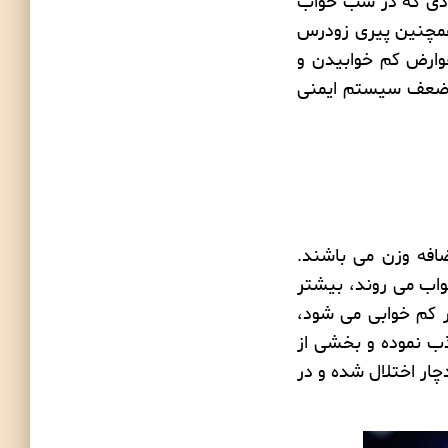
رادی که در شب خواب
همچنین
پیری زودرس
وارض کم خوابیدن و
عف
سیستم ایمنی
افه وزن می باشند.
واب می روند، بیشتر
ر کم خوابی می شود،
ذب نموده و بخشی از
چار اختلال شده و در