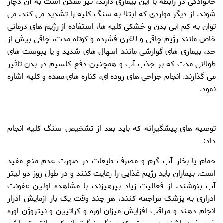
خانوادگی در رابطه با این بیماری دارند، نیز ممکن است به آن دچار
شوند. از دیگر مواردی که ابتلا به
سنگ کلیه
را تشدید می کند، می
توان به
کم آبی بدن
و خشکی کلیه ها،
استفاده از رژیم های درمانی
خاص
مانند رژیم چاقی و لاغری فشرده و کوتاه مدت،
چاقی
بیش از
حد،
بیماری های گوارشی
مانند اسهال های شدید و یا یبوست های
طولانی مدت که بر جذب آب و همچنین دفع کلسیم در بدن تاثیر
می گذارند. انجام
جراحی
های روده ای، کناره های معده و کلیه اشاره
نمود.
توصیه های پیشگیرانه که باید بعد از تشخیص سنگ کلیه انجام
داد:
حمام یا بخار آب گرم و مصرف مایعات در صورت عدم منع مفید
است. بیماران باید رژیم غذایی را رعایت کنند و در طول روز دو لیتر
آب بنوشند، از فعالیت زیاد بپرهیزند، با مشاهده اولین عفونت
ادراری به پزشک مراجعه کنند، هر چند وقت یک بار آزمایش ادرار
انجام دهند و مراقب افزایش میزان اوره و کراتیین و نیتروژن اوره