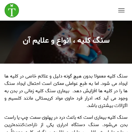
T
o
g
g
سنگ کلیه ، انواع و علایم آن
l
e
N
a
v
i
g
سنگ کلیه
معمولا بدون هیچ گونه دلیل و علائم خاصی در کلیه ها
a
t
ایجاد می شود. اما به طبع عواملی ممکن است احتمال ایجاد سنگ
i
ها را در کلیه ها افزایش دهد.
بیماری سنگ کلیه
زمانی در بدن به
o
وجود می آید که، ادرار فرد حاوی مواد کریستالی مانند کلسیم و
n
اگزالات بیشتری باشد.
سنگ کلیه بیماری است که باعث درد در پهلوی سمت چپ یا راست
بدن می‌شود. سنگ دستگاه ادراری یکی از ناراحت‌کننده‌ترین