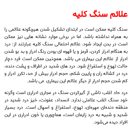
علائم سنگ کلیه
سنگ کلیه
ممکن است در ابتدای تشکیل شدن هیچگونه علائمی را
به همراه نداشته باشد. اما در برخی موارد نشانه هایی نیز ممکن
است در بدن ایجاد شود. علائم احتمالی
سنگ کلیه
عبارتند از:
درد
به هنگام ادرار کردن
،
قرمز و یا قهوه ای بودن رنگ ادرار
و
بد بو شدن
ادرار
از علائم این بیماری می باشد. همچنین ممکن است فرد دچار
حالت
تهوع و استفراغ
شود.
درد های شدید در اطراف و پشت دنده
،
درد در کشاله ران
و
پایین شکم
،
حجم ادرار بیش از حد
،
تکرر ادرار
و
کم شدن حجم ادرار
از دیگر علائم این بیماری می باشد.
درد حاد اغلب ناشی از گیرکردن سنگ در مجاری ادراری است وگرنه
خود سنگ اغلب علامتی ندارد. انسداد، عفونت، خیز درد شدید در
منطقه دنده‌ای مهره‌ای، تهوع، استفراغ و اسهال است. درد بسیار
شدید و شبیه به درد زایمان است، هماچوری یا
خون ادراری
در این
افراد دیده می‌شود.