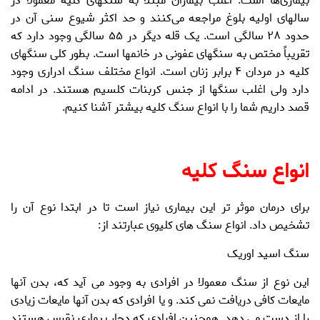
بیماری‌ها است. اغلب بیماران مبتلا به سنگهای کلیه معمولاً در
سالهای اولیه بلوغ مراجعه می‌کنند و حد اکثر شیوع سنی آن در
حدود ۲۸ سالگی است. یک قله دیگر در ۵۵ سالگی وجود دارد که
تقریباً مختص به سنگهای عفونی در خانمها است. بطور کلی سنگهای
کلیه در مردان ۴ برابر زنان است. انواع مختلف سنگ ادراری وجود
دارد ولی اغلب سنگها از جنس کربنات کلسیم هستند.
در ادامه
قصد داریم شما را با
انواع سنگ کلیه
بیشتر آشنا کنیم.
انواع
سنگ کلیه
برای درمان موثر تر این بیماری نیاز است تا در ابتدا نوع آن را
تشخیص داد. انواع سنگ های کلیوی عبارتند از:
سنگ اسید اوریک
این نوع از
سنگ
معمولا در افرادی به وجود می آید که، بدن آنها
مایعات کافی دریافت نمی کند. و یا افرادی که بدن آنها مایعات زیادی
را از دست می دهد. همچنین افرادی که دچار بیماری نقرس هستند