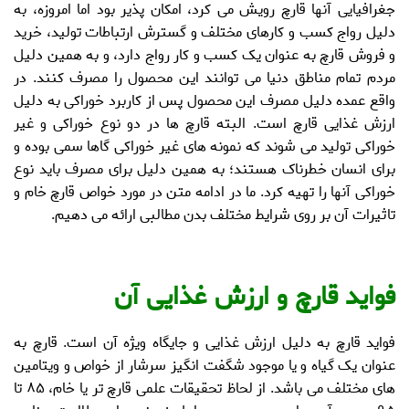
جغرافیایی آنها قارچ رویش می کرد، امکان پذیر بود اما امروزه، به
دلیل رواج کسب و کارهای مختلف و گسترش ارتباطات تولید، خرید
و فروش قارچ به عنوان یک کسب و کار رواج دارد، و به همین دلیل
مردم تمام مناطق دنیا می توانند این محصول را مصرف کنند. در
واقع عمده دلیل مصرف این محصول پس از کاربرد خوراکی به دلیل
ارزش غذایی قارچ
است. البته قارچ ها در دو نوع خوراکی و غیر
خوراکی تولید می شوند که نمونه های غیر خوراکی گاها سمی بوده و
برای انسان خطرناک هستند؛ به همین دلیل برای مصرف باید نوع
خوراکی آنها را تهیه کرد. ما در ادامه متن در مورد
خواص قارچ خام
و
تاثیرات آن بر روی شرایط مختلف بدن مطالبی ارائه می دهیم.
فواید قارچ و ارزش غذایی آن
فواید قارچ
به دلیل ارزش غذایی و جایگاه ویژه آن است. قارچ به
عنوان یک گیاه و یا موجود شگفت انگیز سرشار از خواص و ویتامین
های مختلف می باشد. از لحاظ تحقیقات علمی قارچ تر یا خام، ۸۵ تا