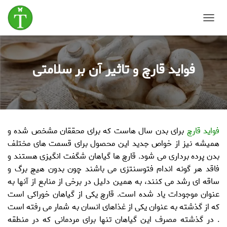
T
o
g
g
فواید قارچ و تاثیر آن بر سلامتی
l
e
N
a
v
i
g
فواید قارچ
برای بدن سال هاست که برای محققان مشخص شده و
a
t
همیشه نیز از خواص جدید این محصول برای قسمت های مختلف
i
بدن پرده برداری می شود. قارچ ها گیاهان شگفت انگیزی هستند و
o
فاقد هر گونه اندام فتوسنتزی می باشند چون بدون هیچ برگ و
n
ساقه ای رشد می کنند، به همین دلیل در برخی از منابع از آنها به
عنوان موجودات یاد شده است. قارچ یکی از گیاهان خوراکی است
که از گذشته به عنوان یکی از غذاهای انسان به شمار می رفته است
. در گذشته مصرف این گیاهان تنها برای مردمانی که در منطقه