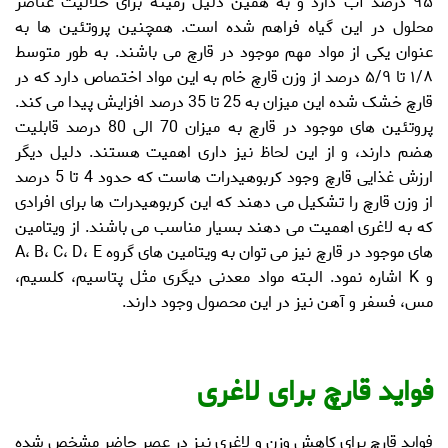
۹۵ درصد آب دارد و به همین دلیل زمینه برای حلالیت عناصر
محلول در این گیاه فراهم شده است. همچنین پروتئین ها به
عنوان یکی از مواد مهم موجود در قارچ می باشند. به طور متوسط
۱/۸ تا ۵/۹ درصد از وزن قارچ خام به این مواد اختصاص دارد که در
قارچ خشک شده این میزان به 25 تا 35 درصد افزایش پیدا می کند.
پروتئین های موجود در قارچ به میزان 70 الی 80 درصد قابلیت
هضم دارند، و از این لحاظ نیز داری اهمیت هستند. دلیل دیگر
ارزش غذایی قارچ
وجود کربوهیدرات هاست که حدود 4 تا 5 درصد
از وزن قارچ را تشکیل می دهند که این کربوهیدرات ها برای افرادی
که به لاغری اهمیت می دهند بسیار مناسب می باشند. از ویتامین
های موجود در قارچ نیز می توان به ویتامین های گروه A، B، C، D، E
و K اشاره نمود. البته مواد معدنی دیگری مثل پتاسیم، کلسیم،
مس، فسفر و آهن نیز در این محصول وجود دارند.
فواید قارچ برای لاغری
فواید قارچ
برای کاهش وزن و لاغری نیز در عصر حاضر مشخص شده