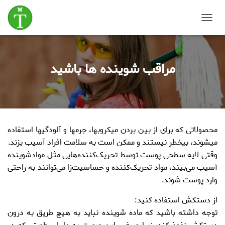
T
o
g
g
مراقب شوینده ها باشید
l
e
N
a
v
i
g
محصولاتی که برای از بین بردن میکروب‏ها، جرم‏ها و آلودگی‎ها استفاده
a
t
می‎شوند، بی‏خطر نیستند و ممکن است به سلامت افراد آسیب بزند.
i
وقتی لایه سطحی پوست توسط تحریک‌کننده‌هایی مثل موادشوینده
o
آسیب می‌بیند، مواد تحریک‌کننده و حساسیت‌زا می‌توانند به راحتی
n
وارد پوست شوند.
از دستکش استفاده کنید:
توجه داشته باشید که ماده شوینده نباید به هیچ طریق به درون