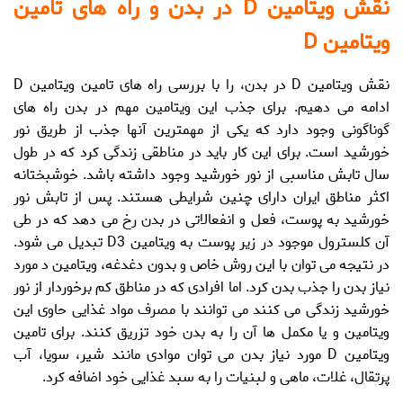
نقش ویتامین D در بدن و راه های تامین
ویتامین D
نقش ویتامین D در بدن
، را با بررسی راه های
تامین ویتامین D
ادامه می دهیم. برای جذب این ویتامین مهم در بدن راه های
گوناگونی وجود دارد که یکی از مهمترین آنها جذب از طریق نور
خورشید است. برای این کار باید در مناطقی زندگی کرد که در طول
سال تابش مناسبی از نور خورشید وجود داشته باشد. خوشبختانه
اکثر مناطق ایران دارای چنین شرایطی هستند. پس از تابش نور
خورشید به پوست، فعل و انفعالاتی در بدن رخ می دهد که در طی
آن کلسترول موجود در زیر پوست به ویتامین D3 تبدیل می شود.
در نتیجه می توان با این روش خاص و بدون دغدغه، ویتامین د مورد
نیاز بدن را جذب بدن کرد. اما افرادی که در مناطق کم برخوردار از نور
خورشید زندگی می کنند می توانند با مصرف مواد غذایی حاوی این
ویتامین و یا مکمل ها آن را به بدن خود تزریق کنند. برای
تامین
ویتامین D
مورد نیاز بدن می توان موادی مانند شیر، سویا، آب
پرتقال، غلات، ماهی و لبنیات را به سبد غذایی خود اضافه کرد.