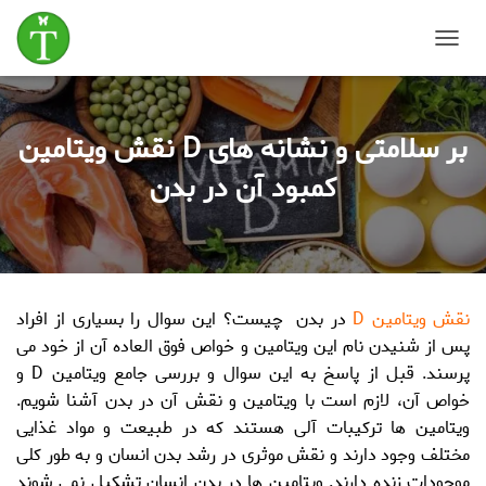
T
o
g
g
نقش ویتامین D بر سلامتی و نشانه های
l
e
کمبود آن در بدن
N
a
v
i
g
a
t
نقش
ویتامین
D
در بدن
چیست؟ این سوال را بسیاری از افراد
i
پس از شنیدن نام این ویتامین و خواص فوق العاده آن از خود می
o
n
پرسند. قبل از پاسخ به این سوال و بررسی جامع ویتامین D و
خواص آن، لازم است با ویتامین و نقش آن در بدن آشنا شویم.
ویتامین ها ترکیبات آلی هستند که در طبیعت و مواد غذایی
مختلف وجود دارند و نقش موثری در رشد بدن انسان و به طور کلی
موجودات زنده دارند. ویتامین ها در بدن انسان تشکیل نمی شوند