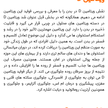
نقش ویتامین D در بدن
را با معرفی و بررسی فواید این ویتامین
ادامه می دهیم. همانگونه که در بخش قبل عنوان شد ویتامین D
در دسته ویتامین های محلول در چربی قرار می گیرد و قابلیت
ذخیره در بدن را دارد. این ویتامین مهمترین تاثیر خود را در رشد و
استحکام استخوان ها می گذارد و دلیل این موضوع تعادل کلسیم و
فسفر در بدن است. به همین دلیل افرادی که در طول زندگی خود
به صورت منظم این ویتامین را دریافت کرده اند، در دوران میانسالی
استخوان ها و دندان های سالم تری دارند و از بیماری های این حوزه
از جمله پوکی استخوان در امان هستند. همچنین مصرف این
ویتامین ها جذب کلسیم و فسفر از روده ها را افزایش داده و در
نتیجه از بروز سرطان روده جلوگیری می کند. از دیگر
فواید ویتامین
D
می توان به جلوگیری از افسردگی، جلوگیری سکته های قلبی و
مغزی، پیشگیری و درمان ام اس، جلوگیری آلزایمر، و جلوگیری و
همچنین آرتریت روماتوئید و دیابت اشاره کرد.