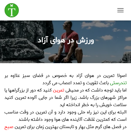
T
o
g
g
ورزش در هوای آزاد
l
e
N
a
v
i
g
اصولا تمرین در هوای آزاد به خصوص در فضای سبز علاوه بر
a
t
تندرستی
باعث تقویت و تمدد اعصاب می گردد
i
اما باید توجه داشت که در محیطی
تمرین
کنید که دور از بزرگراهها یا
o
مراکز شهرهای بزرگ باشد. زیرا اگر شما در جایی آلوده تمرین کنید
n
سلامت خویش را به خطر انداخته اید
البته برای این نیز راه حلی وجود دارد و آن تمرین در وقت مناسب
است که کمترین غلظت آلاینده های هوا وجود داشته باشند
در فصل های گرم مثل بهار و تابستان بهترین زمان برای تمرین
صبح