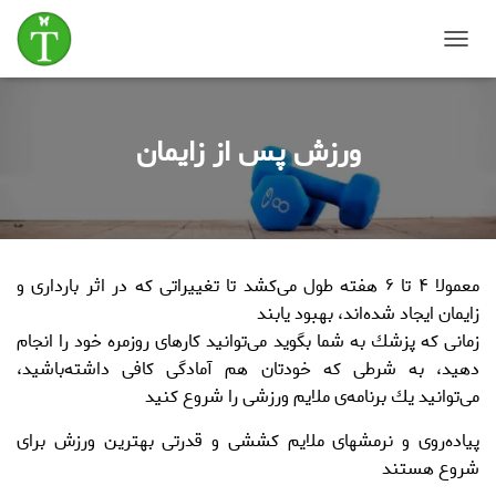
T
o
g
g
ورزش پس از زایمان
l
e
N
a
v
i
g
معمولا ۴
تا ۶ هفته
طول می‌كشد تا تغییراتی كه در اثر بارداری و
a
t
زایمان ایجاد شده‌اند، بهبود یابند
i
زمانی كه پزشك به شما بگوید می‌توانید كارهای روزمره خود را انجام
o
دهید، به شرطی كه خودتان هم آمادگی كافی داشته‌باشید،
n
می‌توانید یك برنامه‌ی ملایم ورزشی را شروع كنید
پیاده‌روی و نرمشهای
ملایم
كششی و قدرتی بهترین ورزش برای
شروع هستند