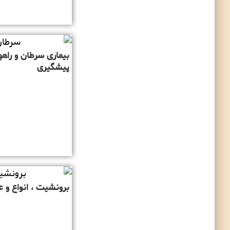
بیماری سرطان و راهه
پیشگیری
برونشیت ، انواع و ع