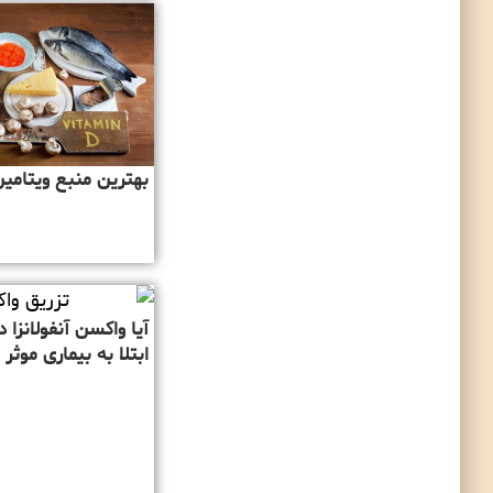
بهترین منبع ویتامین 
آیا واکسن آنفولانزا د
ابتلا به بیماری موث