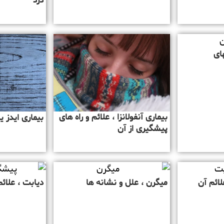
درد
ای
بیماری آنفولانزا ، علائم و راه های
بیماری ایدز ی
پیشگیری از آن
لائم آن
میگرن ، علل و نشانه ها
دیابت ، علائ