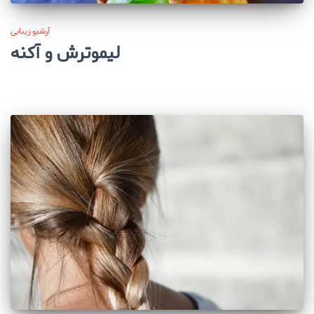
آرشیو زیبایی
لیموترش و آکنه